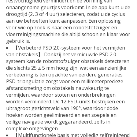
restvochtigheid vermindert en de vorming van
onaangename geurtjes voorkomt. In de app kunt u de
droogtijd (2, 3 of 4 uur) selecteren, zodat u de cyclus
aan uw behoeften kunt aanpassen. Een oplossing
voor wie op zoek is naar een robotstofzuiger en
vloerreinigingsmachine die altijd schoon en klaar voor
gebruik is.
【Verbeterd PSD 2.0-systeem voor het vermijden
van obstakels】 Dankzij het vernieuwde PSD 2.0-
systeem kan de robotstofzuiger obstakels detecteren
die slechts 25 ± 5 mm hoog zijn, wat een aanzienlijke
verbetering is ten opzichte van eerdere generaties.
PSD-triangulatie zorgt voor een millimeterprecieze
afstandsmeting om obstakels nauwkeurig te
vermijden, waardoor stoten en onderbrekingen
worden verminderd. De 12 PSD-units bestrijken een
ultragroot gezichtsveld van 190°, waardoor dode
hoeken worden geëlimineerd en een soepele en
veilige navigatie wordt gegarandeerd, zelfs in
complexe omgevingen.
【Multifunctionele basis met volledig zelfreinigend