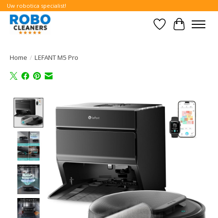
Uw robotica specialist!
Verlanglijst
Winkelwa
Home
/
LEFANT M5 Pro
Product image slideshow Items