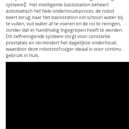
systeem】 Het intelligente basisstation beheert
automatisch het hele onderhoudsproces: de robot
keert terug naar het basisstation om schoon water bij
te vullen, vuil water af te voeren en de rol te reinigen,
zonder dat er handmatig ingegrepen hoeft te worden.
Dit zelfreinigende systeem zorgt voor constante
prestaties en vermindert het dagelijkse onderhoud,
waardoor deze robotstofzuiger ideaal is voor continu
gebruik in huis.