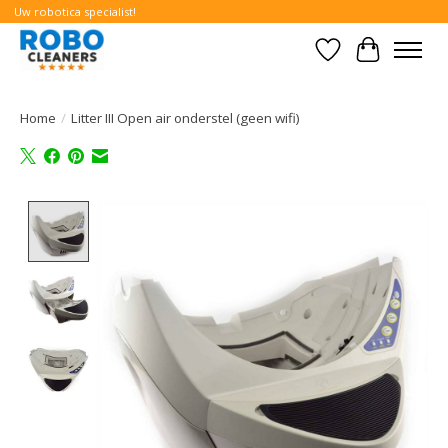
Uw robotica specialist!
Verlanglijst
Winkelwa
Home
/
Litter III Open air onderstel (geen wifi)
Product image slideshow Items