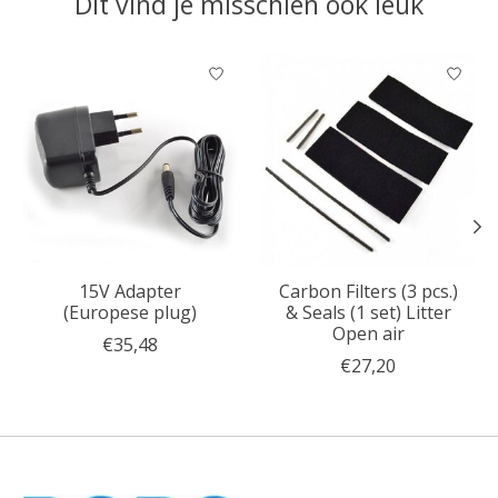
Dit vind je misschien ook leuk
Items van productcarrousel
15V Adapter
Carbon Filters (3 pcs.)
(Europese plug)
& Seals (1 set) Litter
Open air
€35,48
€27,20