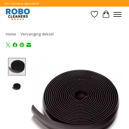
Uw robotica specialist!
Verlanglijst
Winkelwa
Home
/
Vervanging deksel
Product image slideshow Items