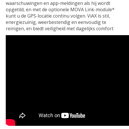
waarschuwingen en app-meldingen als hij wordt
opgetild, en met de optionele MOVA Link-module*
kunt u de GPS-locatie continu volgen. ViAX is stil,
energiezuinig, weerbestendig en eenvoudig te
reinigen, en biedt veiligheid met dagelijks comfort