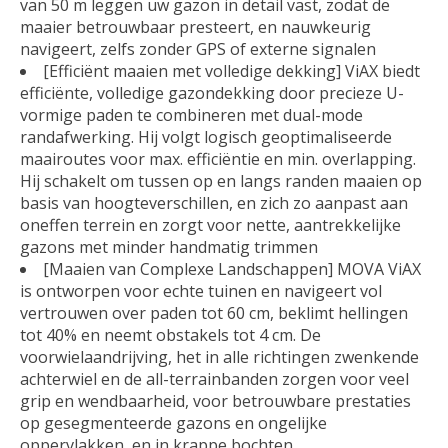
van 50 m leggen uw gazon in detail vast, zodat de
maaier betrouwbaar presteert, en nauwkeurig
navigeert, zelfs zonder GPS of externe signalen
[Efficiënt maaien met volledige dekking] ViAX biedt
efficiënte, volledige gazondekking door precieze U-
vormige paden te combineren met dual-mode
randafwerking. Hij volgt logisch geoptimaliseerde
maairoutes voor max. efficiëntie en min. overlapping.
Hij schakelt om tussen op en langs randen maaien op
basis van hoogteverschillen, en zich zo aanpast aan
oneffen terrein en zorgt voor nette, aantrekkelijke
gazons met minder handmatig trimmen
[Maaien van Complexe Landschappen] MOVA ViAX
is ontworpen voor echte tuinen en navigeert vol
vertrouwen over paden tot 60 cm, beklimt hellingen
tot 40% en neemt obstakels tot 4 cm. De
voorwielaandrijving, het in alle richtingen zwenkende
achterwiel en de all-terrainbanden zorgen voor veel
grip en wendbaarheid, voor betrouwbare prestaties
op gesegmenteerde gazons en ongelijke
oppervlakken, en in krappe bochten