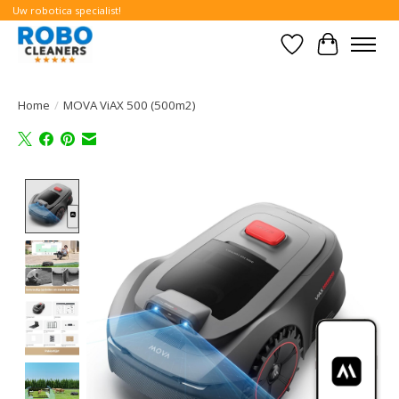
Uw robotica specialist!
Verlanglijst
Winkelwa
Home
/
MOVA ViAX 500 (500m2)
Product image slideshow Items