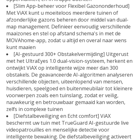
[Slim App-beheer voor Flexibel Gazononderhoud]
Met ViAX kunt u moeiteloos meerdere tuinen of
afzonderlijke gazons beheren door middel van dual-
map management. Definieer eenvoudig verschillende
maaizones en stel op afstand schema's in met de
MOVAhome-app, zodat u altijd en overal naar wens
kunt maaien
[AI-gestuurd 300+ Obstakelvermijding] Uitgerust
met het UltraEyes 1.0 dual-vision-systeem, herkent en
ontwijkt ViAX op intelligente wijze meer dan 300
obstakels. De geavanceerde AI-algoritmen analyseren
verschillende objecten, uiteenlopend van mensen,
huisdieren, speelgoed en buitenmeubilair tot kleinere
voorwerpen zoals een tuinslang, zodat er veilig,
nauwkeurig en betrouwbaar gemaaid kan worden,
zelfs in complexe tuinen
[Diefstalbeveiliging en Echt comfort] ViAX
beschermt uw tuin met TrueGuard AI-gestuurde live
videopatrouilles en menselijke detectie voor
intelligente bewaking. De diefstalbeveiliging activeert