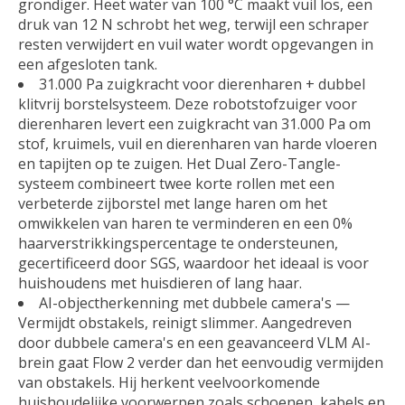
grondiger. Heet water van 100 °C maakt vuil los, een
druk van 12 N schrobt het weg, terwijl een schraper
resten verwijdert en vuil water wordt opgevangen in
een afgesloten tank.
31.000 Pa zuigkracht voor dierenharen + dubbel
klitvrij borstelsysteem. Deze robotstofzuiger voor
dierenharen levert een zuigkracht van 31.000 Pa om
stof, kruimels, vuil en dierenharen van harde vloeren
en tapijten op te zuigen. Het Dual Zero-Tangle-
systeem combineert twee korte rollen met een
verbeterde zijborstel met lange haren om het
omwikkelen van haren te verminderen en een 0%
haarverstrikkingspercentage te ondersteunen,
gecertificeerd door SGS, waardoor het ideaal is voor
huishoudens met huisdieren of lang haar.
AI-objectherkenning met dubbele camera's —
Vermijdt obstakels, reinigt slimmer. Aangedreven
door dubbele camera's en een geavanceerd VLM AI-
brein gaat Flow 2 verder dan het eenvoudig vermijden
van obstakels. Hij herkent veelvoorkomende
huishoudelijke voorwerpen zoals schoenen, kabels en