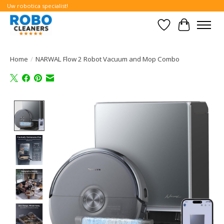
Uw robotica specialist!
Verlanglijst
Winkelwa
Home
/
NARWAL Flow 2 Robot Vacuum and Mop Combo
Product image slideshow Items