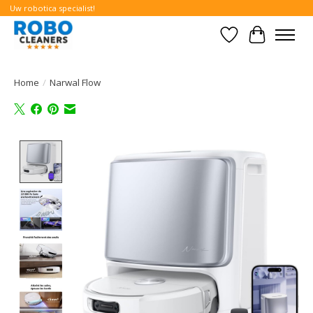
Uw robotica specialist!
Verlanglijst
Winkelwa
Home
/
Narwal Flow
Product image slideshow Items