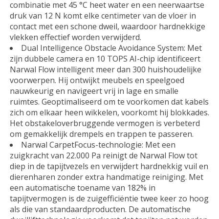
combinatie met 45 °C heet water en een neerwaartse
druk van 12 N komt elke centimeter van de vloer in
contact met een schone dweil, waardoor hardnekkige
vlekken effectief worden verwijderd.
Dual Intelligence Obstacle Avoidance System: Met
zijn dubbele camera en 10 TOPS AI-chip identificeert
Narwal Flow intelligent meer dan 300 huishoudelijke
voorwerpen. Hij ontwijkt meubels en speelgoed
nauwkeurig en navigeert vrij in lage en smalle
ruimtes. Geoptimaliseerd om te voorkomen dat kabels
zich om elkaar heen wikkelen, voorkomt hij blokkades.
Het obstakeloverbruggende vermogen is verbeterd
om gemakkelijk drempels en trappen te passeren.
Narwal CarpetFocus-technologie: Met een
zuigkracht van 22.000 Pa reinigt de Narwal Flow tot
diep in de tapijtvezels en verwijdert hardnekkig vuil en
dierenharen zonder extra handmatige reiniging. Met
een automatische toename van 182% in
tapijtvermogen is de zuigefficiëntie twee keer zo hoog
als die van standaardproducten. De automatische