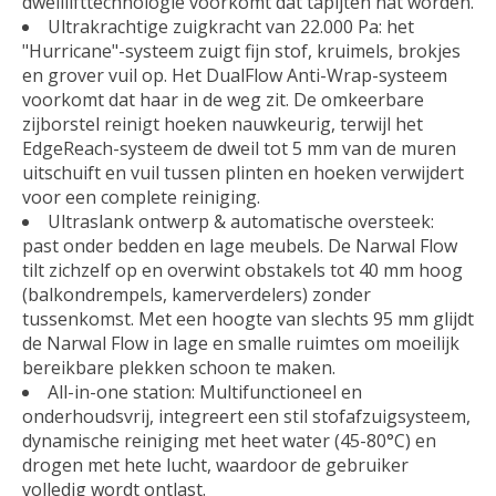
dweillifttechnologie voorkomt dat tapijten nat worden.
Ultrakrachtige zuigkracht van 22.000 Pa: het
"Hurricane"-systeem zuigt fijn stof, kruimels, brokjes
en grover vuil op. Het DualFlow Anti-Wrap-systeem
voorkomt dat haar in de weg zit. De omkeerbare
zijborstel reinigt hoeken nauwkeurig, terwijl het
EdgeReach-systeem de dweil tot 5 mm van de muren
uitschuift en vuil tussen plinten en hoeken verwijdert
voor een complete reiniging.
Ultraslank ontwerp & automatische oversteek:
past onder bedden en lage meubels. De Narwal Flow
tilt zichzelf op en overwint obstakels tot 40 mm hoog
(balkondrempels, kamerverdelers) zonder
tussenkomst. Met een hoogte van slechts 95 mm glijdt
de Narwal Flow in lage en smalle ruimtes om moeilijk
bereikbare plekken schoon te maken.
All-in-one station: Multifunctioneel en
onderhoudsvrij, integreert een stil stofafzuigsysteem,
dynamische reiniging met heet water (45-80°C) en
drogen met hete lucht, waardoor de gebruiker
volledig wordt ontlast.