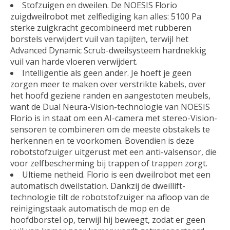
Stofzuigen en dweilen. De NOESIS Florio
zuigdweilrobot met zelflediging kan alles: 5100 Pa
sterke zuigkracht gecombineerd met rubberen
borstels verwijdert vuil van tapijten, terwijl het
Advanced Dynamic Scrub-dweilsysteem hardnekkig
vuil van harde vloeren verwijdert.
Intelligentie als geen ander. Je hoeft je geen
zorgen meer te maken over verstrikte kabels, over
het hoofd geziene randen en aangestoten meubels,
want de Dual Neura-Vision-technologie van NOESIS
Florio is in staat om een AI-camera met stereo-Vision-
sensoren te combineren om de meeste obstakels te
herkennen en te voorkomen. Bovendien is deze
robotstofzuiger uitgerust met een anti-valsensor, die
voor zelfbescherming bij trappen of trappen zorgt.
Ultieme netheid. Florio is een dweilrobot met een
automatisch dweilstation. Dankzij de dweillift-
technologie tilt de robotstofzuiger na afloop van de
reinigingstaak automatisch de mop en de
hoofdborstel op, terwijl hij beweegt, zodat er geen