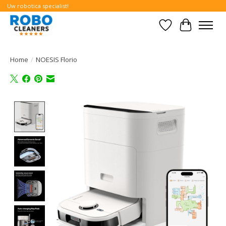
Uw robotica specialist!
Verlanglijst
Winkelwa
Home
/
NOESIS Florio
Product image slideshow Items