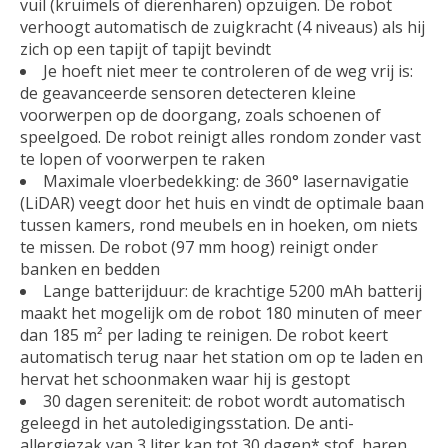
vuil (kruimels of dierenharen) opzuigen. De robot
verhoogt automatisch de zuigkracht (4 niveaus) als hij
zich op een tapijt of tapijt bevindt
Je hoeft niet meer te controleren of de weg vrij is:
de geavanceerde sensoren detecteren kleine
voorwerpen op de doorgang, zoals schoenen of
speelgoed. De robot reinigt alles rondom zonder vast
te lopen of voorwerpen te raken
Maximale vloerbedekking: de 360° lasernavigatie
(LiDAR) veegt door het huis en vindt de optimale baan
tussen kamers, rond meubels en in hoeken, om niets
te missen. De robot (97 mm hoog) reinigt onder
banken en bedden
Lange batterijduur: de krachtige 5200 mAh batterij
maakt het mogelijk om de robot 180 minuten of meer
dan 185 m² per lading te reinigen. De robot keert
automatisch terug naar het station om op te laden en
hervat het schoonmaken waar hij is gestopt
30 dagen sereniteit: de robot wordt automatisch
geleegd in het autoledigingsstation. De anti-
allergiezak van 3 liter kan tot 30 dagen* stof, haren