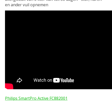
en ander vuil opnemen
Philips SmartPro Active FC882001