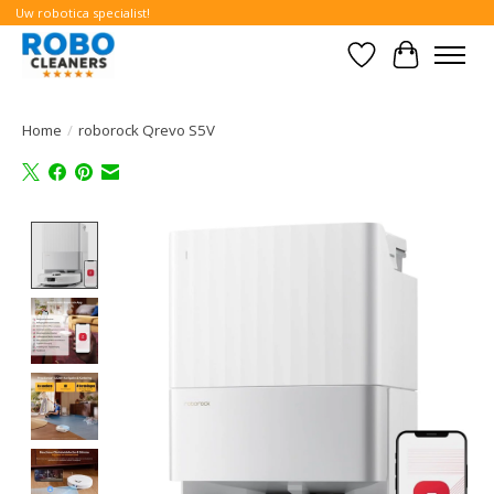
Uw robotica specialist!
Verlanglijst
Winkelwa
Home
/
roborock Qrevo S5V
Product image slideshow Items