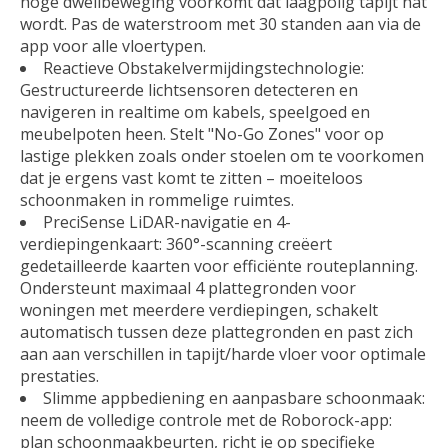
hoge dweilbeweging voorkomt dat laagpolig tapijt nat
wordt. Pas de waterstroom met 30 standen aan via de
app voor alle vloertypen.
Reactieve Obstakelvermijdingstechnologie:
Gestructureerde lichtsensoren detecteren en
navigeren in realtime om kabels, speelgoed en
meubelpoten heen. Stelt "No-Go Zones" voor op
lastige plekken zoals onder stoelen om te voorkomen
dat je ergens vast komt te zitten – moeiteloos
schoonmaken in rommelige ruimtes.
PreciSense LiDAR-navigatie en 4-
verdiepingenkaart: 360°-scanning creëert
gedetailleerde kaarten voor efficiënte routeplanning.
Ondersteunt maximaal 4 plattegronden voor
woningen met meerdere verdiepingen, schakelt
automatisch tussen deze plattegronden en past zich
aan aan verschillen in tapijt/harde vloer voor optimale
prestaties.
Slimme appbediening en aanpasbare schoonmaak:
neem de volledige controle met de Roborock-app:
plan schoonmaakbeurten, richt je op specifieke