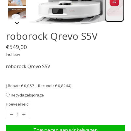
roborock Qrevo S5V
€549,00
Incl. btw
roborock Qrevo S5V
( Bebat : € 0,057 + Recupel : € 0,8264):
Recyclagebijdrage
Hoeveelheid:
Toevoegen aan winkelwagen