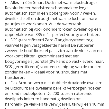
Alles-in-één Smart Dock met warmeluchtdroger –
Revolutioneer handsfree schoonmaken: leegt
automatisch stof in een opbergbak voor 7 weken,
dweilt zichzelf en droogt met warme lucht om nare
geurtjes te voorkomen. Vult de watertank
automatisch bij voor ononderbroken dweilen op een
oppervlakte van 335 m² – perfect voor grote huizen.
SGS-gecertificeerd Zero-Tangle-systeem: zeg
vaarwel tegen vastgekleefde haren! De rubberen
zwevende hoofdborstel past zich aan de vloer aan en
voorkomt klitten, gecombineerd met een
boogvormige zijborstel (0% kans op vastklevend haar,
SGS-gecertificeerd) voor een reiniging van de randen
zonder haken – ideaal voor huishoudens met
huisdieren.
FlexiArm-ontwerp met dubbele draaiende dweilen:
de uitschuifbare dweilarm bereikt verborgen hoeken
en rond meubelpoten. De 200-toeren roterende
dweilpads imiteren handmatig dweilen om
hardnekkige vlekken te verwijderen, terwijl een 10 mm