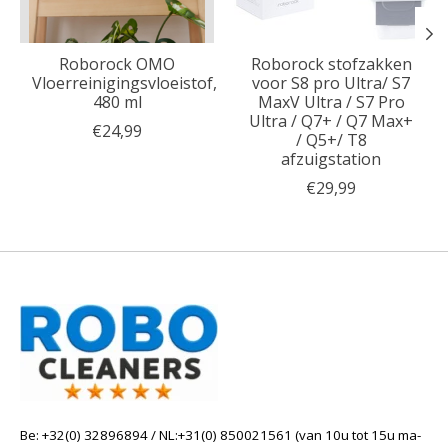
Roborock OMO
Roborock stofzakken
Vloerreinigingsvloeistof,
voor S8 pro Ultra/ S7
480 ml
MaxV Ultra / S7 Pro
Ultra / Q7+ / Q7 Max+
€24,99
/ Q5+/ T8
afzuigstation
€29,99
Be: +32(0) 32896894 / NL:+31(0) 850021561 (van 10u tot 15u ma-