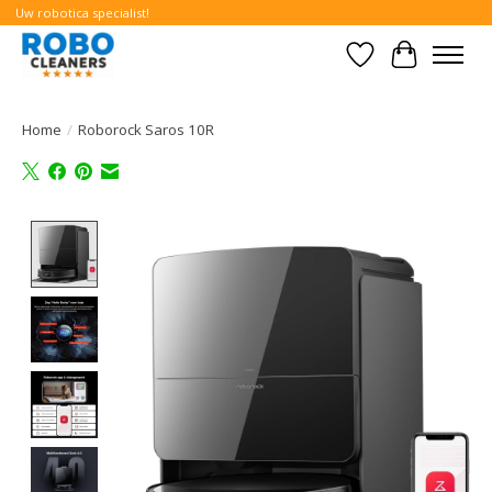
Uw robotica specialist!
Verlanglijst
Winkelwa
Home
/
Roborock Saros 10R
Product image slideshow Items