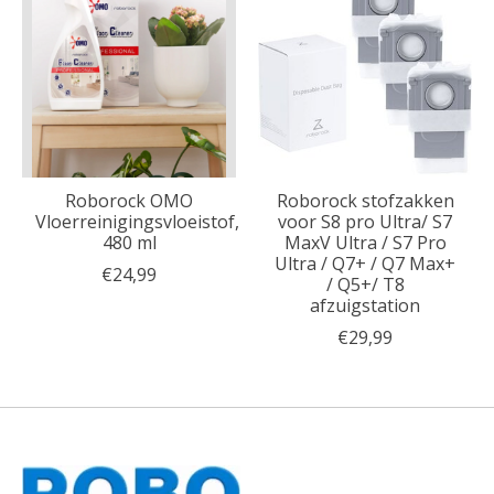
Roborock OMO
Roborock stofzakken
Vloerreinigingsvloeistof,
voor S8 pro Ultra/ S7
480 ml
MaxV Ultra / S7 Pro
Ultra / Q7+ / Q7 Max+
€24,99
/ Q5+/ T8
afzuigstation
€29,99