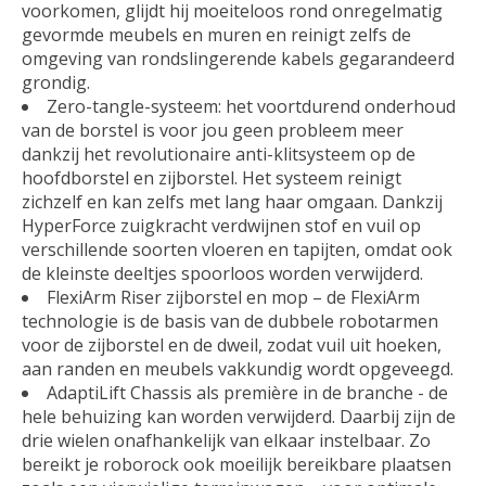
voorkomen, glijdt hij moeiteloos rond onregelmatig
gevormde meubels en muren en reinigt zelfs de
omgeving van rondslingerende kabels gegarandeerd
grondig.
Zero-tangle-systeem: het voortdurend onderhoud
van de borstel is voor jou geen probleem meer
dankzij het revolutionaire anti-klitsysteem op de
hoofdborstel en zijborstel. Het systeem reinigt
zichzelf en kan zelfs met lang haar omgaan. Dankzij
HyperForce zuigkracht verdwijnen stof en vuil op
verschillende soorten vloeren en tapijten, omdat ook
de kleinste deeltjes spoorloos worden verwijderd.
FlexiArm Riser zijborstel en mop – de FlexiArm
technologie is de basis van de dubbele robotarmen
voor de zijborstel en de dweil, zodat vuil uit hoeken,
aan randen en meubels vakkundig wordt opgeveegd.
AdaptiLift Chassis als première in de branche - de
hele behuizing kan worden verwijderd. Daarbij zijn de
drie wielen onafhankelijk van elkaar instelbaar. Zo
bereikt je roborock ook moeilijk bereikbare plaatsen