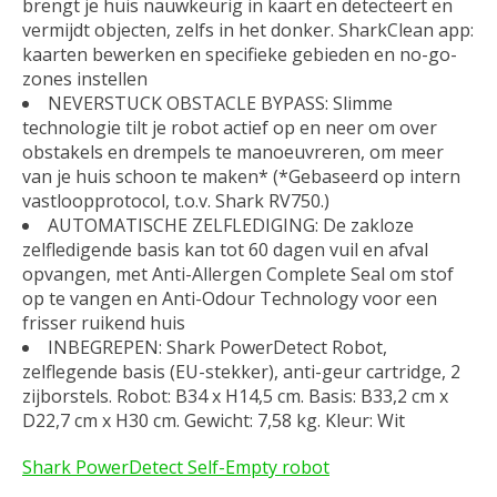
brengt je huis nauwkeurig in kaart en detecteert en
vermijdt objecten, zelfs in het donker. SharkClean app:
kaarten bewerken en specifieke gebieden en no-go-
zones instellen
NEVERSTUCK OBSTACLE BYPASS: Slimme
technologie tilt je robot actief op en neer om over
obstakels en drempels te manoeuvreren, om meer
van je huis schoon te maken* (*Gebaseerd op intern
vastloopprotocol, t.o.v. Shark RV750.)
AUTOMATISCHE ZELFLEDIGING: De zakloze
zelfledigende basis kan tot 60 dagen vuil en afval
opvangen, met Anti-Allergen Complete Seal om stof
op te vangen en Anti-Odour Technology voor een
frisser ruikend huis
INBEGREPEN: Shark PowerDetect Robot,
zelflegende basis (EU-stekker), anti-geur cartridge, 2
zijborstels. Robot: B34 x H14,5 cm. Basis: B33,2 cm x
D22,7 cm x H30 cm. Gewicht: 7,58 kg. Kleur: Wit
Shark PowerDetect Self-Empty robot