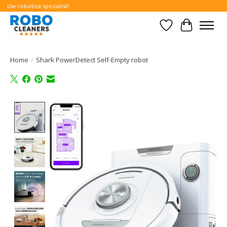
Uw robotica specialist!
Verlanglijst
Winkelwa
Home
/
Shark PowerDetect Self-Empty robot
Product image slideshow Items