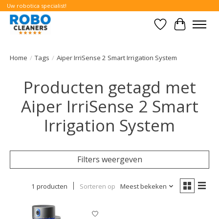
Uw robotica specialist!
Verlanglijst
Winkelwa
Home
/
Tags
/
Aiper IrriSense 2 Smart Irrigation System
Producten getagd met
Aiper IrriSense 2 Smart
Irrigation System
Filters weergeven
1 producten
Sorteren op
Meest bekeken