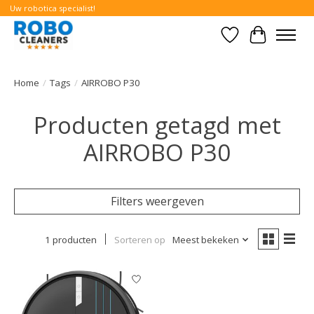
Uw robotica specialist!
Verlanglijst
Winkelwa
Home
/
Tags
/
AIRROBO P30
Producten getagd met
AIRROBO P30
Filters weergeven
1 producten
Sorteren op
Meest bekeken