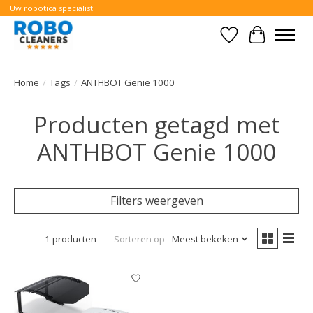
Uw robotica specialist!
Verlanglijst
Winkelwa
Home
/
Tags
/
ANTHBOT Genie 1000
Producten getagd met
ANTHBOT Genie 1000
Filters weergeven
1 producten
Sorteren op
Meest bekeken