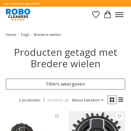
Uw robotica specialist!
Verlanglijst
Winkelwa
Home
/
Tags
/
Bredere wielen
Producten getagd met
Bredere wielen
Filters weergeven
2 producten
Sorteren op
Meest bekeken