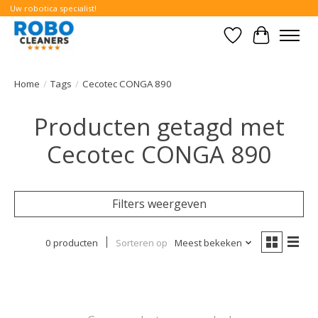
Uw robotica specialist!
Verlanglijst
Winkelwa
Home
/
Tags
/
Cecotec CONGA 890
Producten getagd met
Cecotec CONGA 890
Filters weergeven
0 producten
Sorteren op
Meest bekeken