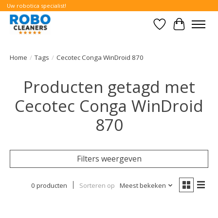
Uw robotica specialist!
Verlanglijst
Winkelwa
Home
/
Tags
/
Cecotec Conga WinDroid 870
Producten getagd met
Cecotec Conga WinDroid
870
Filters weergeven
0 producten
Sorteren op
Meest bekeken