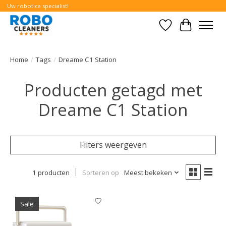
Uw robotica specialist!
Verlanglijst
Winkelwa
Home
/
Tags
/
Dreame C1 Station
Producten getagd met
Dreame C1 Station
Filters weergeven
1 producten
Sorteren op
Meest bekeken
Sale