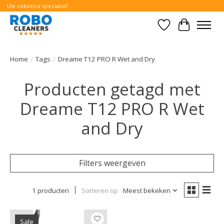
Uw robotica specialist!
Verlanglijst
Winkelwa
Home
/
Tags
/
Dreame T12 PRO R Wet and Dry
Producten getagd met
Dreame T12 PRO R Wet
and Dry
Filters weergeven
1 producten
Sorteren op
Meest bekeken
Sale