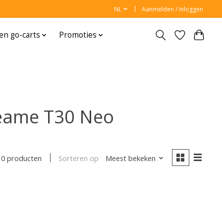
NL
Aanmelden / Inloggen
en go-carts
Promoties
eame T30 Neo
Sorteren op
Meest bekeken
0 producten