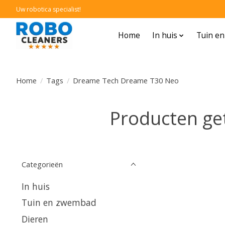
Uw robotica specialist!
Home
In huis
Tuin e
Home
/
Tags
/
Dreame Tech Dreame T30 Neo
Producten g
Categorieën
In huis
Tuin en zwembad
Dieren