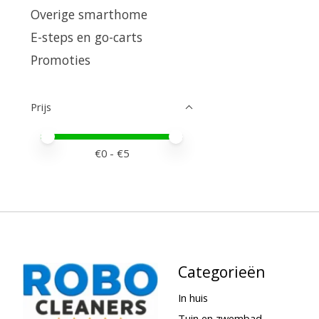
Overige smarthome
E-steps en go-carts
Promoties
Prijs
Minimale prijswaarde
Price maximum value
€
0
- €
5
Categorieën
In huis
Tuin en zwembad