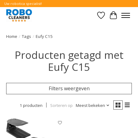
Uw robotica specialist!
Verlanglijst
Winkelwa
Home
/
Tags
/
Eufy C15
Producten getagd met
Eufy C15
Filters weergeven
1 producten
Sorteren op
Meest bekeken