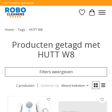
Uw robotica specialist!
Verlanglijst
Winkelwa
Home
/
Tags
/
HUTT W8
Producten getagd met
HUTT W8
Filters weergeven
2 producten
Sorteren op
Meest bekeken