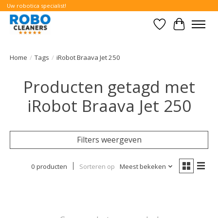
Uw robotica specialist!
Verlanglijst
Winkelwa
Home
/
Tags
/
iRobot Braava Jet 250
Producten getagd met
iRobot Braava Jet 250
Filters weergeven
0 producten
Sorteren op
Meest bekeken