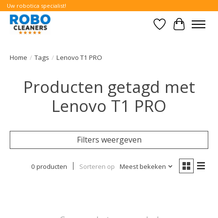
Uw robotica specialist!
Verlanglijst
Winkelwa
Home
/
Tags
/
Lenovo T1 PRO
Producten getagd met
Lenovo T1 PRO
Filters weergeven
0 producten
Sorteren op
Meest bekeken