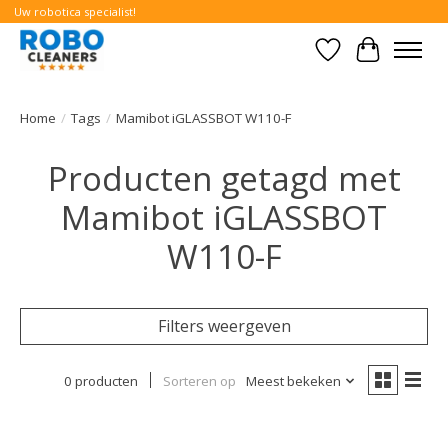
Uw robotica specialist!
Verlanglijst
Winkelwa
Home
/
Tags
/
Mamibot iGLASSBOT W110-F
Producten getagd met
Mamibot iGLASSBOT
W110-F
Filters weergeven
0 producten
Sorteren op
Meest bekeken