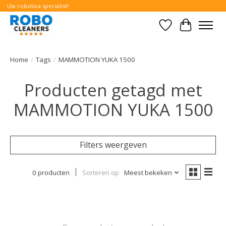
Uw robotica specialist!
Verlanglijst
Winkelwa
Home
/
Tags
/
MAMMOTION YUKA 1500
Producten getagd met
MAMMOTION YUKA 1500
Filters weergeven
0 producten
Sorteren op
Meest bekeken