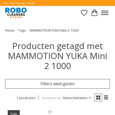
Uw robotica specialist!
Verlanglijst
Winkelwa
Home
/
Tags
/
MAMMOTION YUKA Mini 2 1000
Producten getagd met
MAMMOTION YUKA Mini
2 1000
Filters weergeven
1 producten
Sorteren op
Meest bekeken
Sale