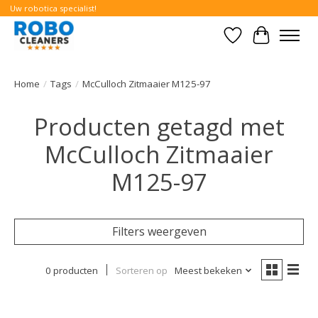
Uw robotica specialist!
Verlanglijst
Winkelwa
Home
/
Tags
/
McCulloch Zitmaaier M125-97
Producten getagd met
McCulloch Zitmaaier
M125-97
Filters weergeven
0 producten
Sorteren op
Meest bekeken