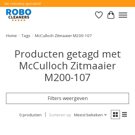
Uw robotica specialist!
Verlanglijst
Winkelwa
Home
/
Tags
/
McCulloch Zitmaaier M200-107
Producten getagd met
McCulloch Zitmaaier
M200-107
Filters weergeven
0 producten
Sorteren op
Meest bekeken