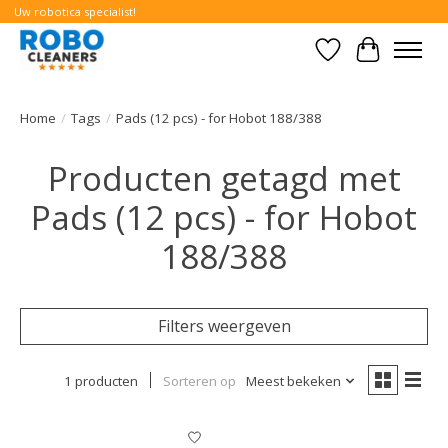
Uw robotica specialist!
Verlanglijst
Winkelwa
Home
/
Tags
/
Pads (12 pcs) - for Hobot 188/388
Producten getagd met
Pads (12 pcs) - for Hobot
188/388
Filters weergeven
1 producten
Sorteren op
Meest bekeken