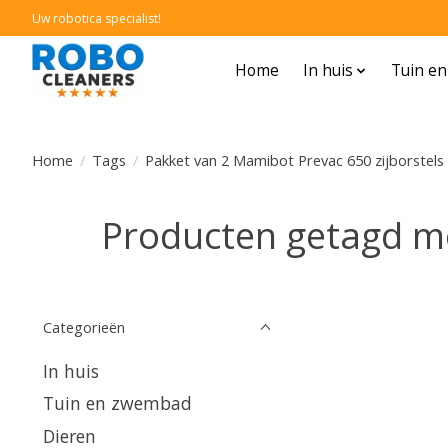
Uw robotica specialist!
Home
In huis
Tuin e
Home
/
Tags
/
Pakket van 2 Mamibot Prevac 650 zijborstels
Producten getagd me
Categorieën
In huis
Tuin en zwembad
Dieren