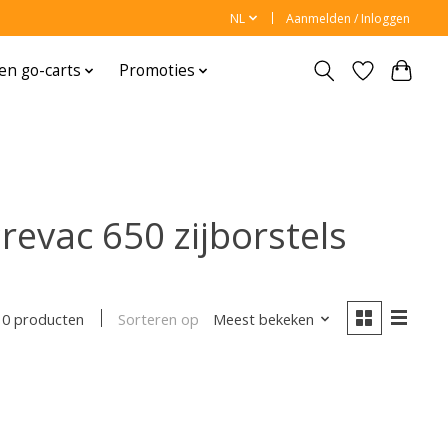
NL
Aanmelden / Inloggen
en go-carts
Promoties
evac 650 zijborstels
Sorteren op
Meest bekeken
0 producten