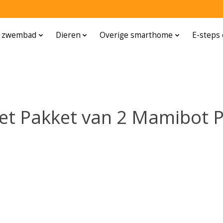
n zwembad
Dieren
Overige smarthome
E-steps 
t Pakket van 2 Mamibot Pr