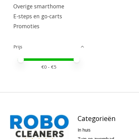
Overige smarthome
E-steps en go-carts
Promoties
Prijs
Minimale prijswaarde
Price maximum value
€
0
- €
5
Categorieën
In huis
Tuin en zwembad