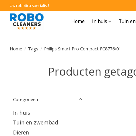
Uw robotica specialist!
Home
In huis
Tuin e
Home
/
Tags
/
Philips Smart Pro Compact FC8776/01
Producten getag
Categorieën
In huis
Tuin en zwembad
Dieren