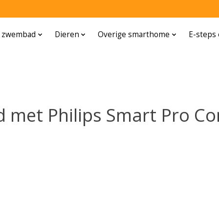
n zwembad
Dieren
Overige smarthome
E-steps 
d met Philips Smart Pro C