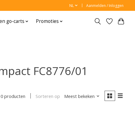
NL
Aanmelden / Inloggen
en go-carts
Promoties
ompact FC8776/01
Sorteren op
Meest bekeken
0 producten