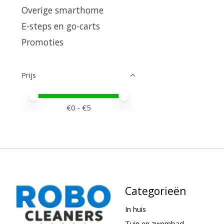
Overige smarthome
E-steps en go-carts
Promoties
Prijs
Minimale prijswaarde
Price maximum value
€
0
- €
5
Categorieën
In huis
Tuin en zwembad