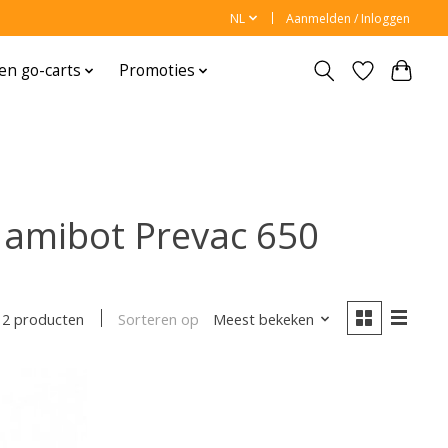
NL
Aanmelden / Inloggen
en go-carts
Promoties
Mamibot Prevac 650
Sorteren op
Meest bekeken
2 producten