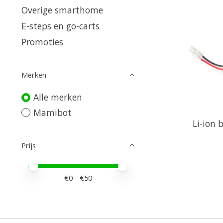
Overige smarthome
E-steps en go-carts
Promoties
Merken
Alle merken
Mamibot
Li-ion 
Prijs
Minimale prijswaarde
Price maximum value
€
0
- €
50