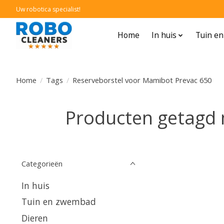
Uw robotica specialist!
Home
In huis
Tuin e
Home
/
Tags
/
Reserveborstel voor Mamibot Prevac 650
Producten getagd 
Categorieën
In huis
Tuin en zwembad
Dieren