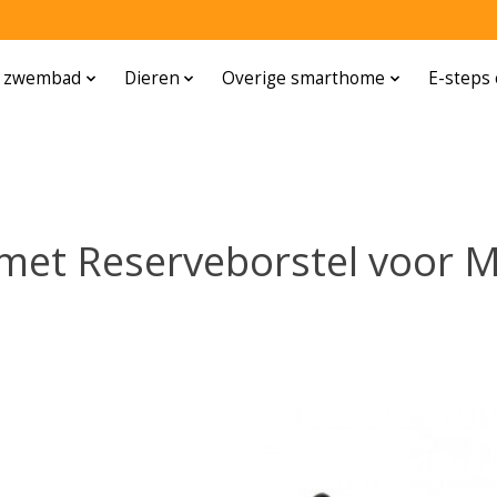
n zwembad
Dieren
Overige smarthome
E-steps 
met Reserveborstel voor 