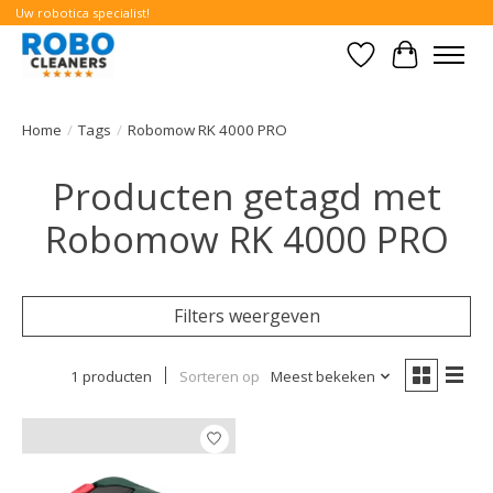
Uw robotica specialist!
Verlanglijst
Winkelwa
Home
/
Tags
/
Robomow RK 4000 PRO
Producten getagd met
Robomow RK 4000 PRO
Filters weergeven
1 producten
Sorteren op
Meest bekeken