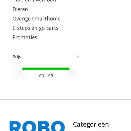
Dieren
Overige smarthome
E-steps en go-carts
Promoties
Prijs
Minimale prijswaarde
Price maximum value
€
0
- €
5
Categorieën