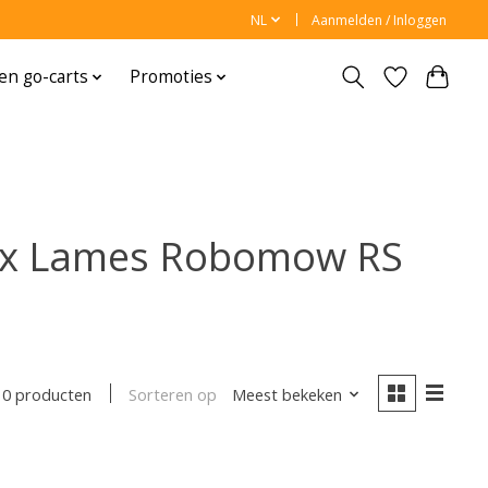
NL
Aanmelden / Inloggen
en go-carts
Promoties
2x Lames Robomow RS
Sorteren op
Meest bekeken
0 producten