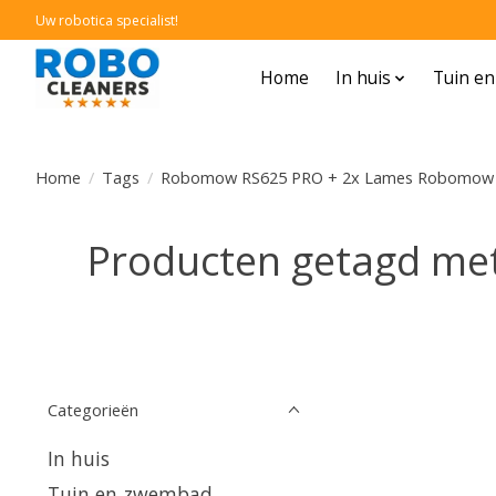
Uw robotica specialist!
Home
In huis
Tuin e
Home
/
Tags
/
Robomow RS625 PRO + 2x Lames Robomow RS
Producten getagd m
Categorieën
In huis
Tuin en zwembad