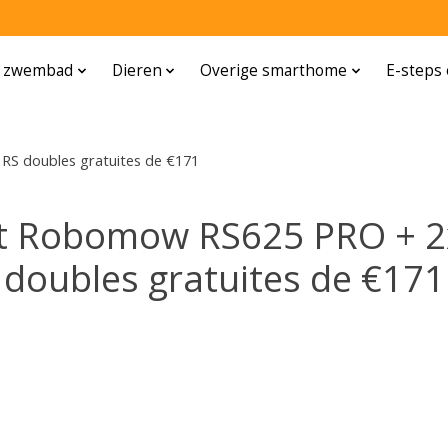
n zwembad
Dieren
Overige smarthome
E-steps 
 doubles gratuites de €171
et Robomow RS625 PRO + 
doubles gratuites de €171