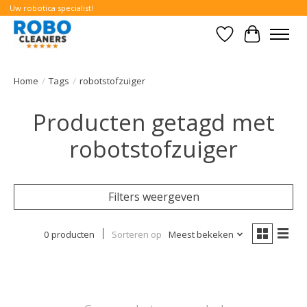
Uw robotica specialist!
Verlanglijst
Winkelwa
Home
/
Tags
/
robotstofzuiger
Producten getagd met
robotstofzuiger
Filters weergeven
0 producten
Sorteren op
Meest bekeken