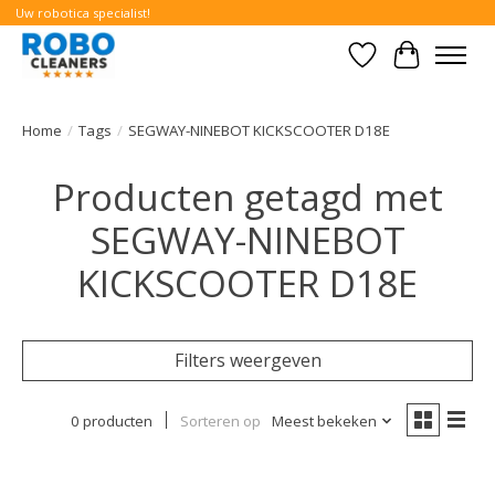
Uw robotica specialist!
Verlanglijst
Winkelwa
Home
/
Tags
/
SEGWAY-NINEBOT KICKSCOOTER D18E
Producten getagd met
SEGWAY-NINEBOT
KICKSCOOTER D18E
Filters weergeven
0 producten
Sorteren op
Meest bekeken