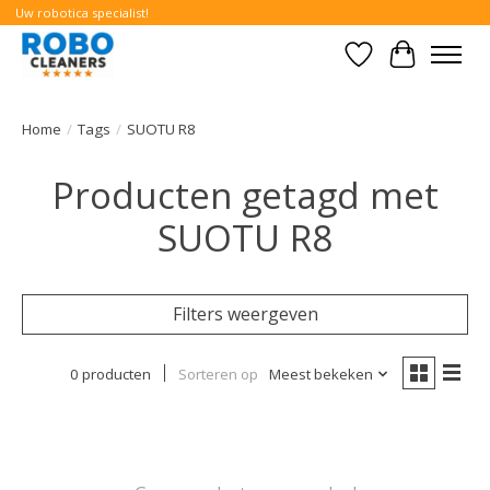
Uw robotica specialist!
Verlanglijst
Winkelwa
Home
/
Tags
/
SUOTU R8
Producten getagd met
SUOTU R8
Filters weergeven
0 producten
Sorteren op
Meest bekeken