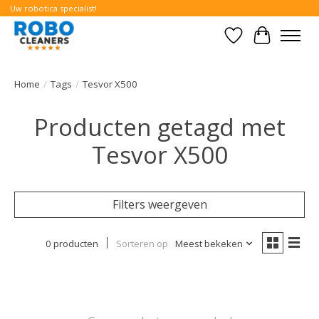
Uw robotica specialist!
Verlanglijst
Winkelwa
Home
/
Tags
/
Tesvor X500
Producten getagd met
Tesvor X500
Filters weergeven
0 producten
Sorteren op
Meest bekeken