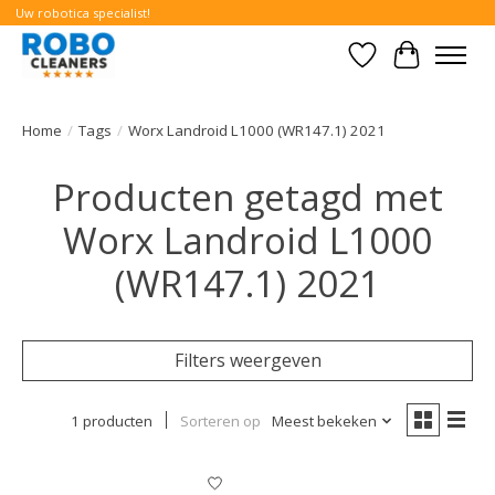
Uw robotica specialist!
Verlanglijst
Winkelwa
Home
/
Tags
/
Worx Landroid L1000 (WR147.1) 2021
Producten getagd met
Worx Landroid L1000
(WR147.1) 2021
Filters weergeven
1 producten
Sorteren op
Meest bekeken