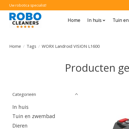
Uw robotica specialist!
Home
In huis
Tuin e
Home
/
Tags
/
WORX Landroid VISION L1600
Producten g
Categorieën
In huis
Tuin en zwembad
Dieren