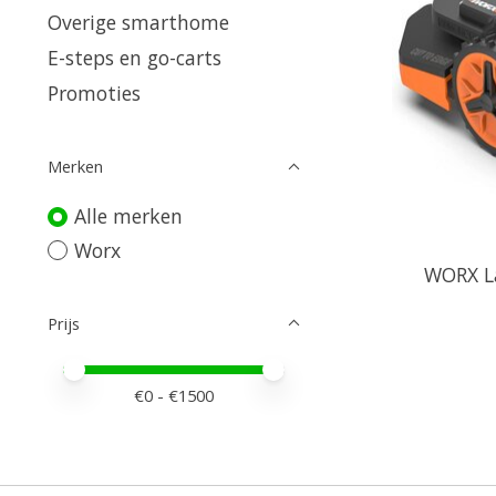
Overige smarthome
E-steps en go-carts
Promoties
Merken
Alle merken
Worx
WORX L
Prijs
Minimale prijswaarde
Price maximum value
€
0
- €
1500