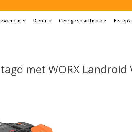
n zwembad
Dieren
Overige smarthome
E-steps 
etagd met WORX Landroid 