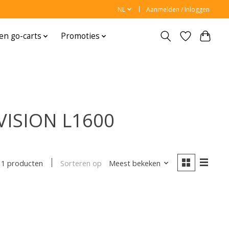
NL
Aanmelden / Inloggen
en go-carts
Promoties
VISION L1600
Sorteren op
Meest bekeken
1 producten