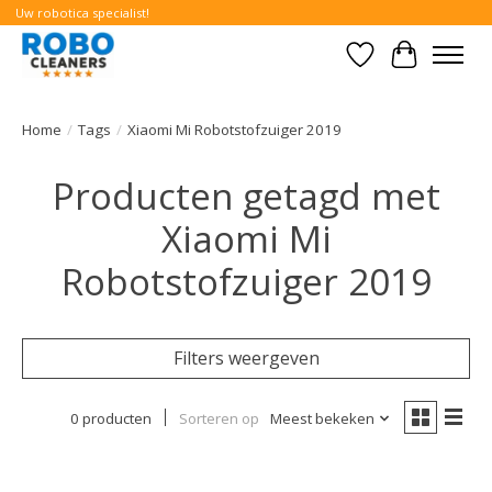
Uw robotica specialist!
Verlanglijst
Winkelwa
Home
/
Tags
/
Xiaomi Mi Robotstofzuiger 2019
Producten getagd met
Xiaomi Mi
Robotstofzuiger 2019
Filters weergeven
0 producten
Sorteren op
Meest bekeken