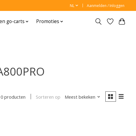
NL
Aanmelden / Inloggen
en go-carts
Promoties
SA800PRO
Sorteren op
Meest bekeken
0 producten