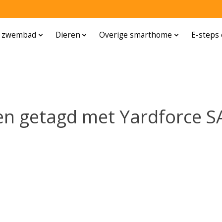
n zwembad
Dieren
Overige smarthome
E-steps 
en getagd met Yardforce 