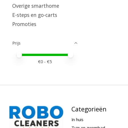
Overige smarthome
E-steps en go-carts
Promoties
Prijs
Minimale prijswaarde
Price maximum value
€
0
- €
5
Categorieën
In huis
Tuin en zwembad