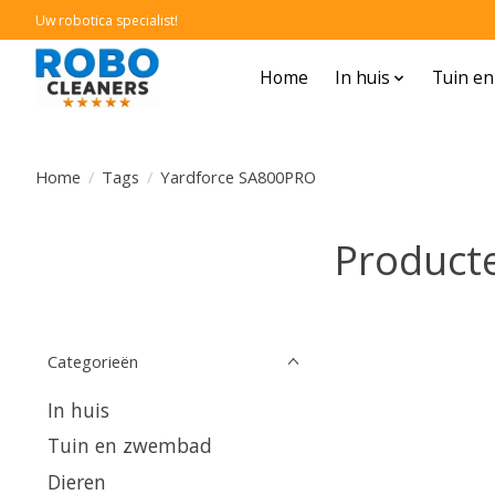
Uw robotica specialist!
Home
In huis
Tuin e
Home
/
Tags
/
Yardforce SA800PRO
Product
Categorieën
In huis
Tuin en zwembad
Dieren