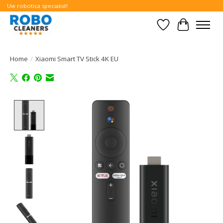
Uw robotica specialist!
Verlanglijst
Winkelwa
Home
/
Xiaomi Smart TV Stick 4K EU
Product image slideshow Items