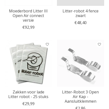
Moederbord Litter III
Litter-robot 4 fence
Open Air connect
zwart
versie
€48,40
€92,99
Zakken voor lade
Litter-Robot 3 Open
Litter robot - 25 stuks
Air Kap -
Aansluitklemmen
€29,99
€2,86