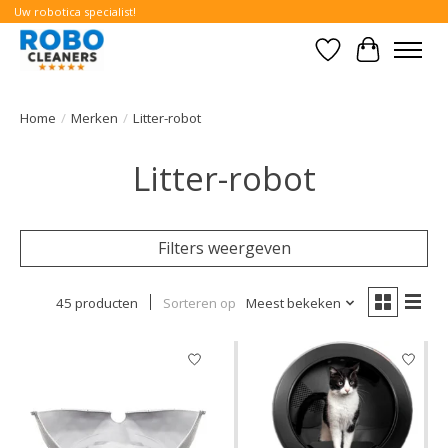
Uw robotica specialist!
Verlanglijst
Winkelwa
Home
/
Merken
/
Litter-robot
Litter-robot
Filters weergeven
45 producten
Sorteren op
Meest bekeken