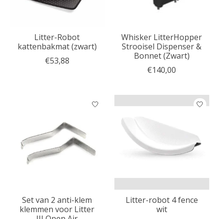
Litter-Robot
Whisker LitterHopper
kattenbakmat (zwart)
Strooisel Dispenser &
Bonnet (Zwart)
€53,88
€140,00
Set van 2 anti-klem
Litter-robot 4 fence
klemmen voor Litter
wit
III Open Air